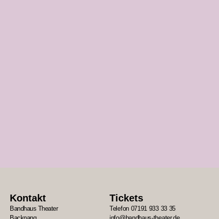
»Kurz vor dem Rand« in der Rolle des Bob zum
ersten Mal selbst auf der Bühne. Aktuell spielt er in
der Stückentwicklung »Boys do cry«.
2025
»Kurz vor dem Rand«
2026
»Boys do cry«
Menschen
Kontakt
Tickets
Bandhaus Theater
Telefon 07191 933 33 35
Backnang
info@bandhaus-theater.de