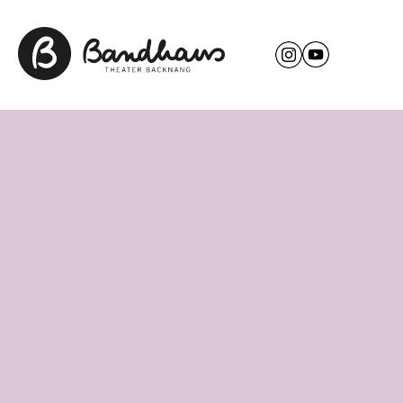
FOTO: SABINE GÄRTIG
Ioannis Katirtzis
Ioannis Katirtzis arbeitet bei der Eisenbahn und
lernte das Bandhaus Theater 2021 bei einem
Vorstellungsbesuch kennen. Von da an besuchte
er das Bandhaus regelmäßig, bis er schließlich
2024 der Backnanger Bürgerbühne beitrat, wo er
sich seither als engagiertes Mitglied einbringt.
Nach seinen Anfängen als ehrenamtlicher Helfer in
der Gastronomie stand er 2025 in der Produktion