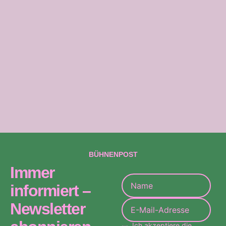
Bandhaus sind in Planung! Weitere Termine an
anderen Orten finden sie unter:
www.patrickbopp.de
Aktuelles
BÜHNENPOST
Immer
informiert –
Newsletter
Ich akzeptiere die