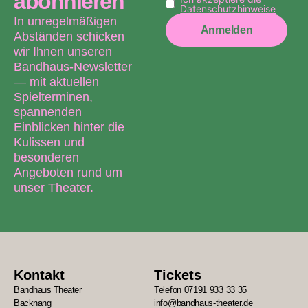
abonnieren
Datenschutzhinweise
In unregelmäßigen
Anmelden
Abständen schicken
wir Ihnen unseren
Bandhaus-Newsletter
— mit aktuellen
Spielterminen,
spannenden
Einblicken hinter die
Kulissen und
besonderen
Angeboten rund um
unser Theater.
Kontakt
Tickets
Bandhaus Theater
Telefon 07191 933 33 35
Backnang
info@bandhaus-theater.de